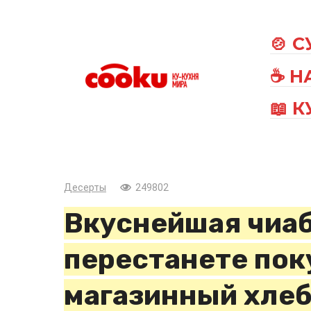
Перейти
к
🍲 
контенту
☕ Н
📖 
Десерты
249802
Вкуснейшая чиаб
перестанете пок
магазинный хле