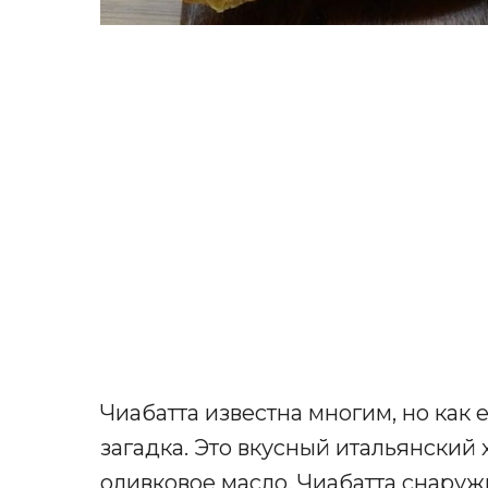
Чиабатта известна многим, но как
загадка. Это вкусный итальянский х
оливковое масло. Чиабатта снаруж