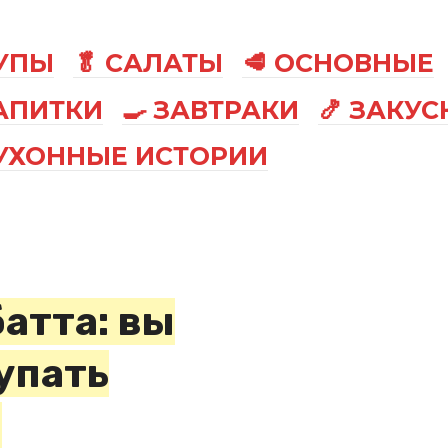
СУПЫ
🥬 САЛАТЫ
🥩 ОСНОВНЫЕ
АПИТКИ
🍳 ЗАВТРАКИ
🍤 ЗАКУС
КУХОННЫЕ ИСТОРИИ
атта: вы
упать
б