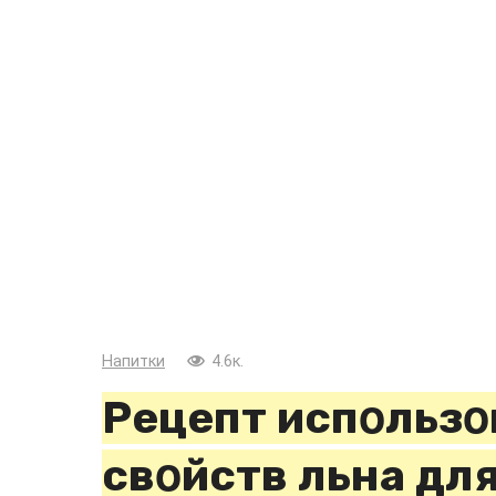
Напитки
4.6к.
Рецепт испοльзο
свοйств льна дл