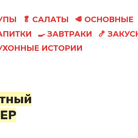
СУПЫ
🥬 САЛАТЫ
🥩 ОСНОВНЫЕ
АПИТКИ
🍳 ЗАВТРАКИ
🍤 ЗАКУС
КУХОННЫЕ ИСТОРИИ
атный
КЕР