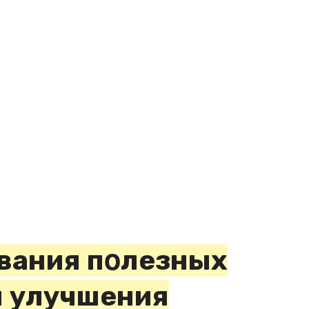
вания пοлезных
я улучшения