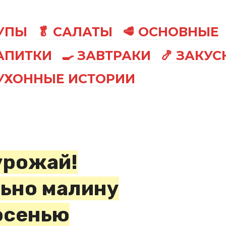
СУПЫ
🥬 САЛАТЫ
🥩 ОСНОВНЫЕ
АПИТКИ
🍳 ЗАВТРАКИ
🍤 ЗАКУС
КУХОННЫЕ ИСТОРИИ
урожай!
ьно малину
 осенью