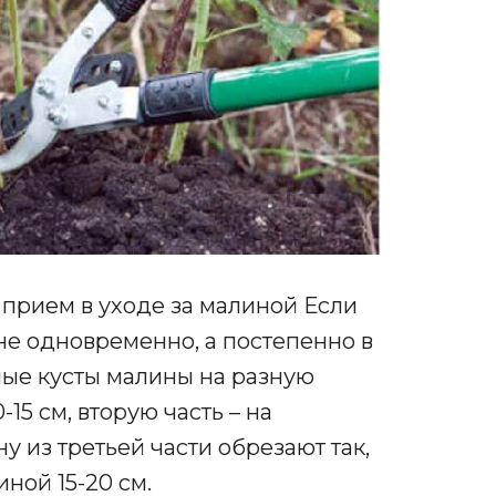
 прием в уходе за малиной Если
 не одновременно, а постепенно в
зные кусты малины на разную
-15 см, вторую часть – на
у из третьей части обрезают так,
иной 15-20 см.