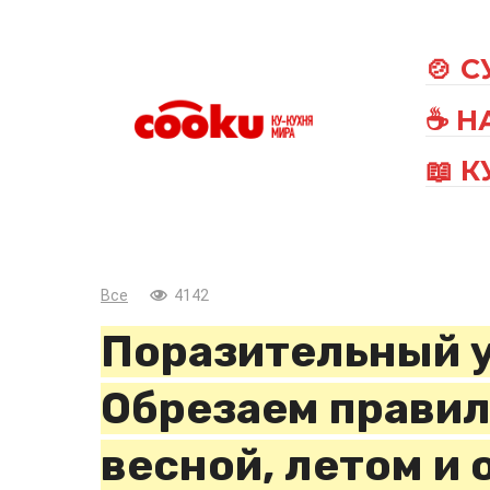
Перейти
к
🍲 
контенту
☕ Н
📖 
Все
4142
Поразительный 
Обрезаем правил
весной, летом и