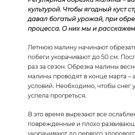
культурой. Чтобы ягодный куст с
давал богатый урожай, при обрез
процесса. О них мы и расскажем 
Летнюю малину начинают обрезать
побеги укорачивают до 50 см. Пос
раз за сезон. Обрезка малины ве
малины проводят в конце марта – а
условий. Необходимо, чтобы снег 
успела прогреться.
В это время вырезают все ослабл
поврежденные и плохо развивающ
укорачивают до первого здорового