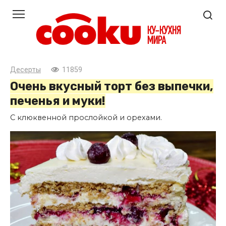
Перейти
к
контенту
Десерты
11859
Очень вкусный торт без выпечки,
печенья и муки!
С клюквенной прослойкой и орехами.