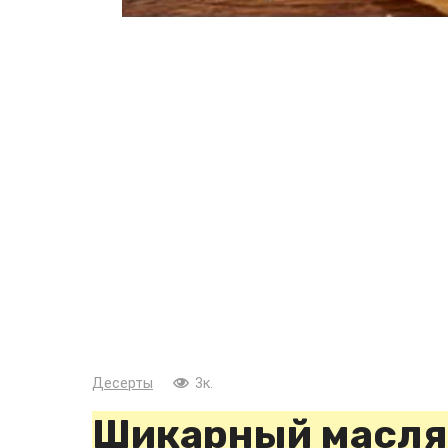
Десерты
3к.
Шикарный масля