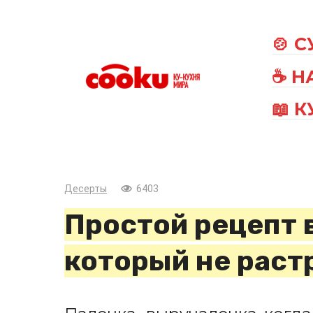
Перейти
к
🍲 
контенту
☕ Н
📖 
Десерты
6403
Простой рецепт 
который не раст