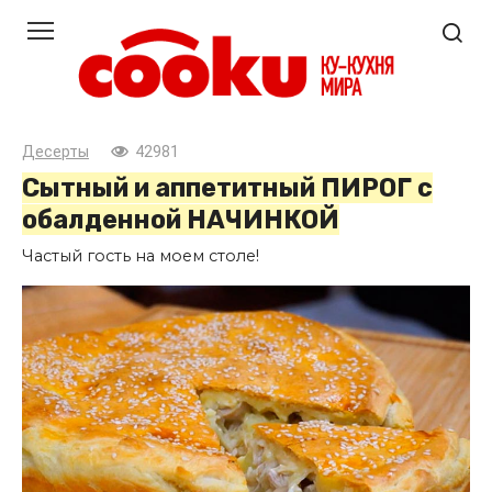
Перейти
к
контенту
Десерты
42981
Сытный и аппетитный ПИРОГ с
обалденной НАЧИНКОЙ
Частый гость на моем столе!