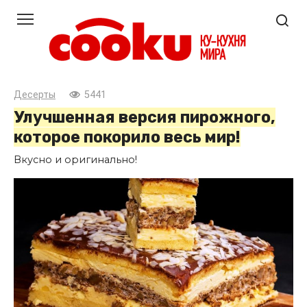
Перейти
к
контенту
Десерты
5441
Улучшенная версия пирожного,
которое покорило весь мир!
Вкусно и оригинально!