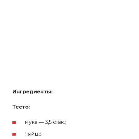
Ингредиенты:
Тесто:
мука — 3,5 стак.;
1 яйцо;