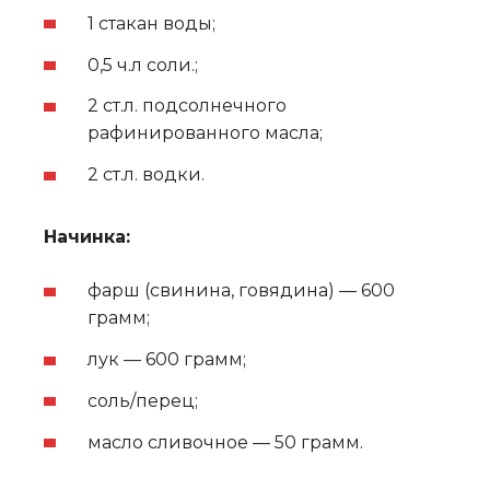
1 стакан воды;
0,5 ч.л соли.;
2 ст.л. подсолнечного
рафинированного масла;
2 ст.л. водки.
Начинка:
фарш (свинина, говядина) — 600
грамм;
лук — 600 грамм;
соль/перец;
масло сливочное — 50 грамм.