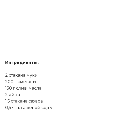
Ингредиенты:
2 стакана муки
200 г сметаны
150 г слив. масла
2 яйца
1.5 стакана сахара
0,5 ч .л. гашеной соды