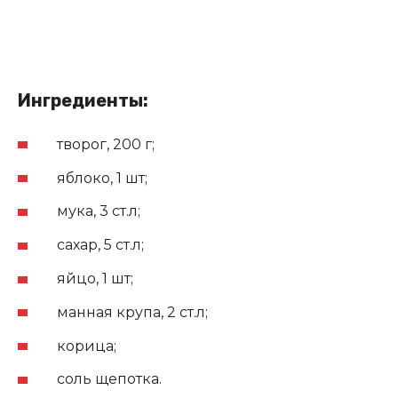
Ингредиенты:
творог, 200 г;
яблоко, 1 шт;
мука, 3 ст.л;
сахар, 5 ст.л;
яйцо, 1 шт;
манная крупа, 2 ст.л;
корица;
соль щепотка.