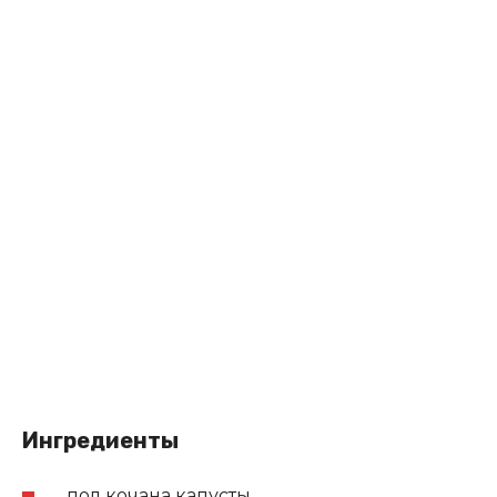
Ингредиенты
пол кочана капусты