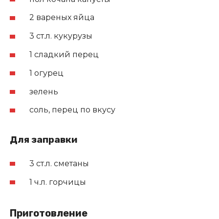
2 вареных яйца
3 ст.л. кукурузы
1 сладкий перец
1 огурец
зелень
соль, перец по вкусу
Для заправки
3 ст.л. сметаны
1 ч.л. горчицы
Приготовление