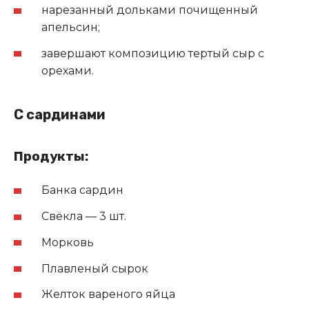
нарезанный дольками почищенный
апельсин;
завершают композицию тертый сыр с
орехами.
С сардинами
Продукты:
Банка сардин
Свёкла — 3 шт.
Морковь
Плавленый сырок
Желток вареного яйца