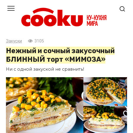
Перейти
к
контенту
Закуски
3105
Нежный и сочный закусочный
БЛИННЫЙ торт «МИМОЗА»
Ни с одной закуской не сравнить!