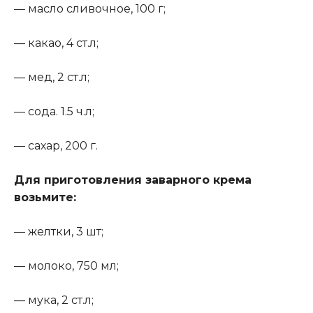
— масло сливочное, 100 г;
— какао, 4 ст.л;
— мед, 2 ст.л;
— сода. 1.5 ч.л;
— сахар, 200 г.
Для приготовления заварного крема
возьмите:
— желтки, 3 шт;
— молоко, 750 мл;
— мука, 2 ст.л;