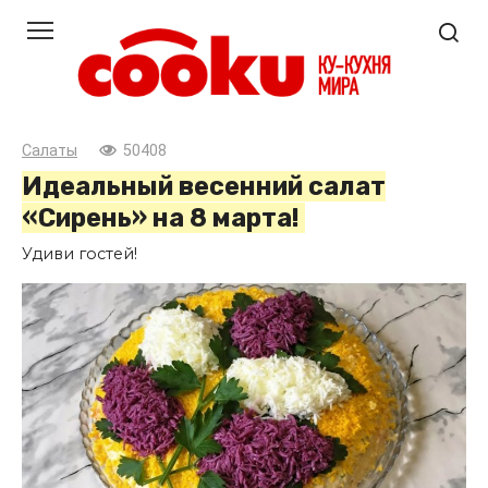
Перейти
к
контенту
Салаты
50408
Идеальный весенний салат
«Сирень» на 8 марта!
Удиви гостей!