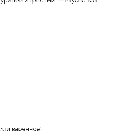
курицей и грибами — вкусно, как
(или варенное)