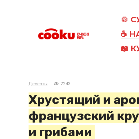
Перейти
к
🍲 
контенту
☕ Н
📖 
Десерты
2243
Хрустящий и ар
французский кру
и грибами