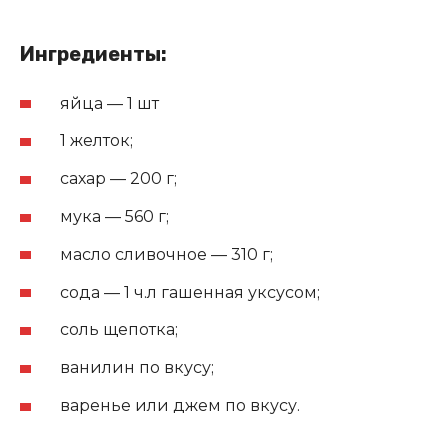
Ингредиенты:
яйца — 1 шт
1 желток;
сахар — 200 г;
мука — 560 г;
масло сливочное — 310 г;
сода — 1 ч.л гашенная уксусом;
соль щепотка;
ванилин по вкусу;
варенье или джем по вкусу.