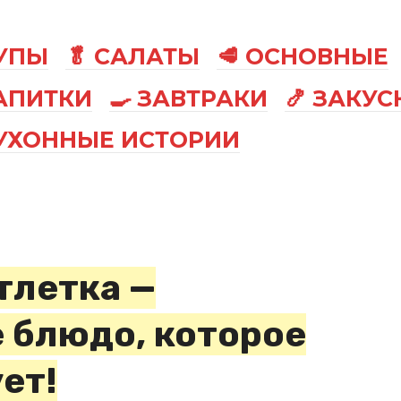
СУПЫ
🥬 САЛАТЫ
🥩 ОСНОВНЫЕ
АПИТКИ
🍳 ЗАВТРАКИ
🍤 ЗАКУС
КУХОННЫЕ ИСТОРИИ
тлетка —
е блюдо, которое
ет!