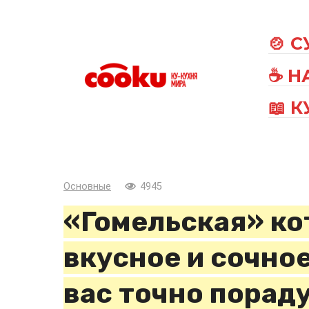
Перейти
к
🍲 
контенту
☕ Н
📖 
Основные
4945
«Гомельская» ко
вкусное и сочно
вас точно пораду