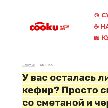
Перейти
к
🍲 
контенту
☕ Н
📖 
Закуски
5155
У вас осталась 
кефир? Просто 
со сметаной и че