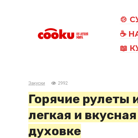
Перейти
к
🍲 
контенту
☕ Н
📖 
Закуски
2992
Горячие рулеты 
легкая и вкусная
духовке