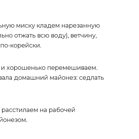
льную миску кладем нарезанную
ьно отжать всю воду), ветчину,
 по-корейски.
 и хорошенько перемешиваем.
овала домашний майонез: седлать
, расстилаем на рабочей
йонезом.