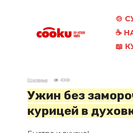
Перейти
к
🍲 
контенту
☕ Н
📖 
Основные
4308
Ужин без заморо
курицей в духов