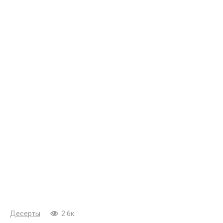
Десерты
2.6к.