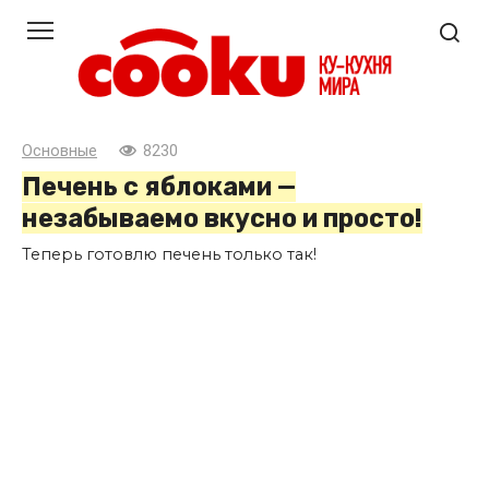
Перейти
к
контенту
Основные
8230
Печень с яблоками —
незабываемо вкусно и просто!
Теперь готовлю печень только так!