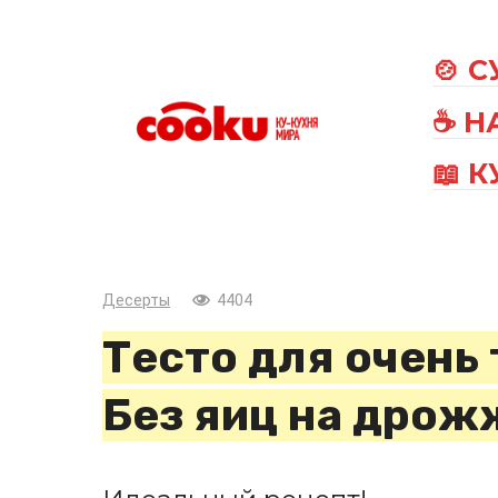
Перейти
к
🍲 
контенту
☕ Н
📖 
Десерты
4404
Тесто для очень
Без яиц на дрож