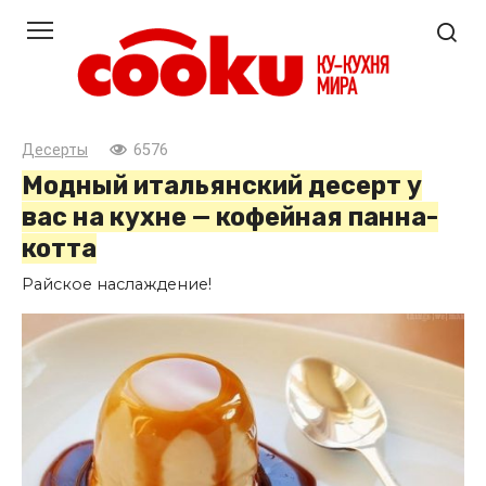
Перейти
к
контенту
Десерты
6576
Модный итальянский десерт у
вас на кухне — кофейная панна-
котта
Райское наслаждение!