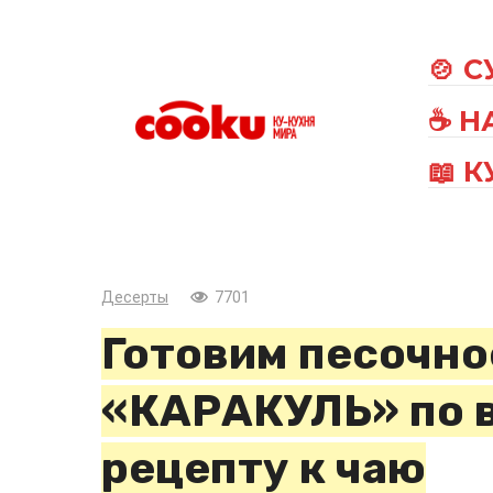
Перейти
к
🍲 
контенту
☕ Н
📖 
Десерты
7701
Готовим песочно
«КАРАКУЛЬ» по 
рецепту к чаю