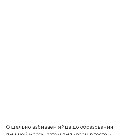
Отдельно взбиваем яйца до образования
пышной массы, затем выливаем в тесто и