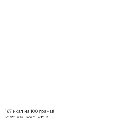
167 ккал на 100 грамм!
К167; Б15; Ж6,2; У12,3