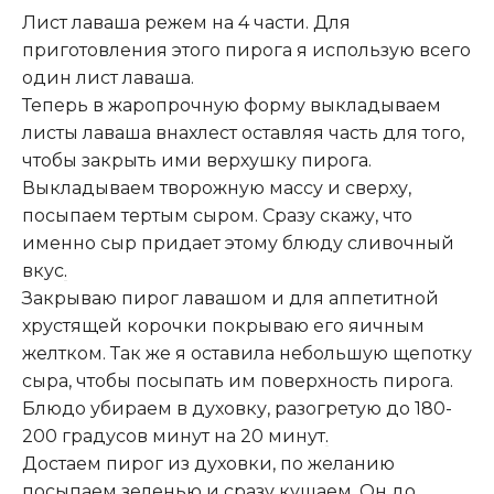
Лист лаваша режем на 4 части. Для
приготовления этого пирога я использую всего
один лист лаваша.
Теперь в жаропрочную форму выкладываем
листы лаваша внахлест оставляя часть для того,
чтобы закрыть ими верхушку пирога.
Выкладываем творожную массу и сверху,
посыпаем тертым сыром. Сразу скажу, что
именно сыр придает этому блюду сливочный
вкус
.
Закрываю пирог лавашом и для аппетитной
хрустящей корочки покрываю его яичным
желтком. Так же я оставила небольшую щепотку
сыра, чтобы посыпать им поверхность пирога.
Блюдо убираем в духовку, разогретую до 180-
200 градусов минут на 20 минут
.
Достаем пирог из духовки, по желанию
посыпаем зеленью и сразу кушаем. Он до