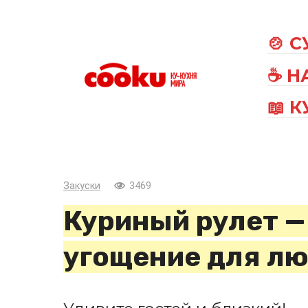
Перейти
к
🍲 
контенту
☕ Н
📖 
Закуски
3469
Куриный рулет —
угощение для лю