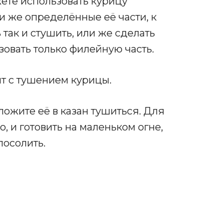
ете использовать курицу
и же определённые её части, к
 так и стушить, или же сделать
овать только филейную часть.
т с тушением курицы.
ложите её в казан тушиться. Для
, и готовить на маленьком огне,
посолить.