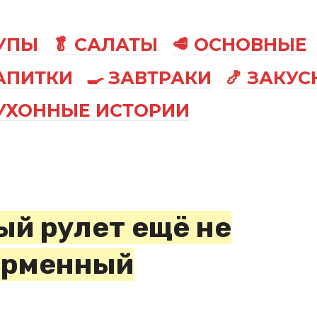
СУПЫ
🥬 САЛАТЫ
🥩 ОСНОВНЫЕ
АПИТКИ
🍳 ЗАВТРАКИ
🍤 ЗАКУС
КУХОННЫЕ ИСТОРИИ
ый рулет ещё не
ирменный