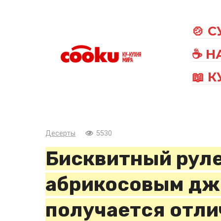
Перейти
к
🍲 
контенту
☕ Н
📖 
Десерты
5530
Бисквитный руле
абрикосовым дж
получается отли