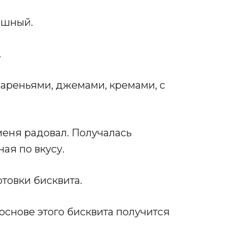
ышный.
.
вареньями, джемами, кремами, с
меня радовал. Получалась
ая по вкусу.
отовки бисквита.
 основе этого бисквита получится