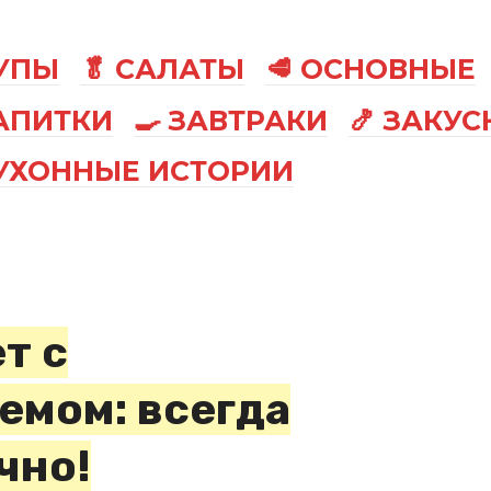
СУПЫ
🥬 САЛАТЫ
🥩 ОСНОВНЫЕ
АПИТКИ
🍳 ЗАВТРАКИ
🍤 ЗАКУС
КУХОННЫЕ ИСТОРИИ
т с
емом: всегда
чно!