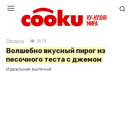
Перейти
к
контенту
Десерты
3674
Волшебно вкусный пирог из
песочного теста с джемом
Идеальная выпечка!