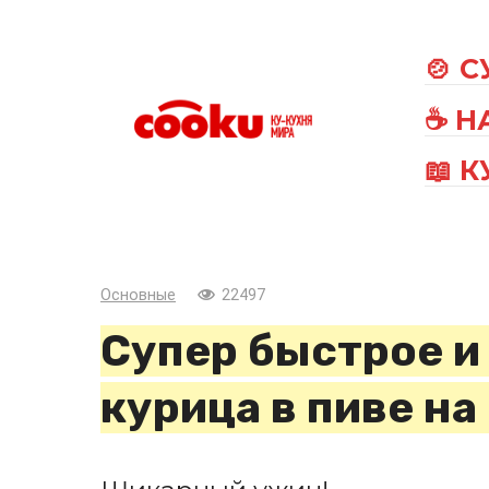
Перейти
к
🍲 
контенту
☕ Н
📖 
Основные
22497
Супер быстрое и
курица в пиве на