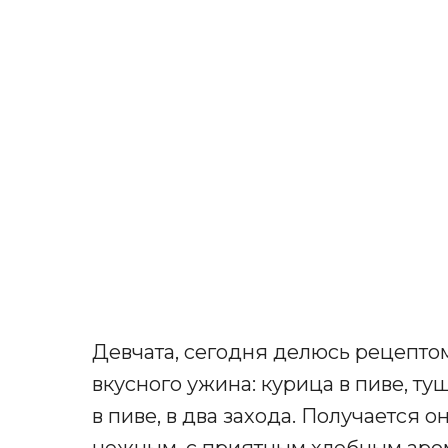
Девчата, сегодня делюсь рецепто
вкусного ужина: курица в пиве, т
в пиве, в два захода. Получается о
нежным, с приятным хлебным аро