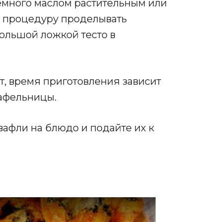
емного маслом растительным или
ю процедуру проделывать
ольшой ложкой тесто в
ут, время приготовления зависит
афельницы.
вафли на блюдо и подайте их к