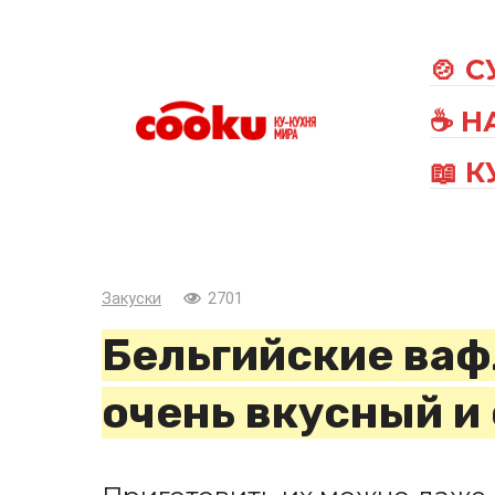
Перейти
к
🍲 
контенту
☕ Н
📖 
Закуски
2701
Бельгийские ваф
очень вкусный и