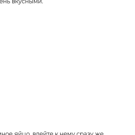
чень вкусными.
иное яйцо, влейте к нему сразу же