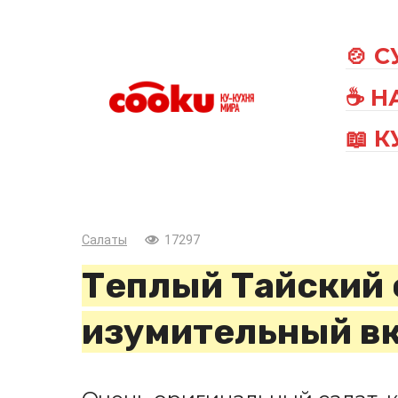
Перейти
к
🍲 
контенту
☕ Н
📖 
Салаты
17297
Теплый Тайский 
изумительный вк