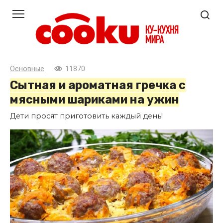
Перейти
к
контенту
Основные
11870
Сытная и ароматная гречка с
мясными шариками на ужин
Дети просят приготовить каждый день!