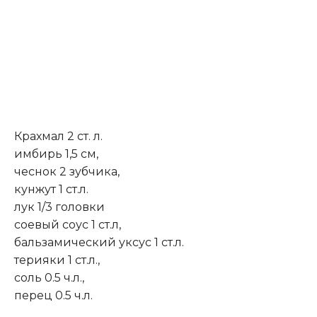
Крахмал 2 ст. л.
имбирь 1,5 см,
чеснок 2 зубчика,
кунжут 1 ст.л.
лук 1/3 головки
соевый соус 1 ст.л,
бальзамический уксус 1 ст.л.
терияки 1 ст.л.,
соль 0.5 ч.л.,
перец 0.5 ч.л.