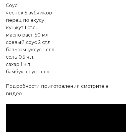
Соус:
чеснок 5 зубчиков
перец по вкусу
кунжут 1 ст.л.
масло раст. 50 мл
соевый соус 2 ст.л.
бальзам. уксус 1 ст.л.
соль 0.5 ч.л.
сахар 1 ч.л.
бамбук. соус 1 ст.л
.
Подробности приготовления смотрите в
видео: