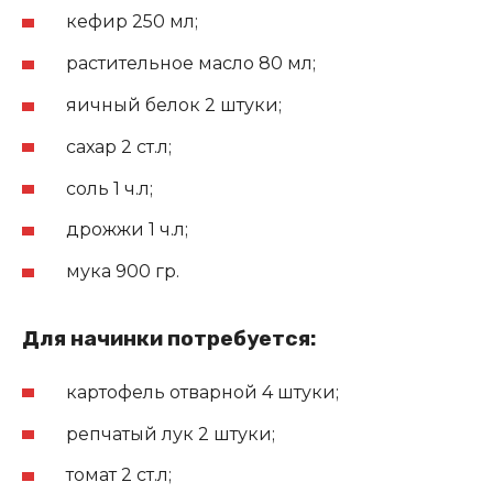
кефир 250 мл;
растительное масло 80 мл;
яичный белок 2 штуки;
сахар 2 ст.л;
соль 1 ч.л;
дрожжи 1 ч.л;
мука 900 гр.
Для начинки потребуется:
картофель отварной 4 штуки;
репчатый лук 2 штуки;
томат 2 ст.л;