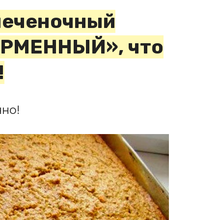
печеночный
ИРМЕННЫЙ», что
!
но!