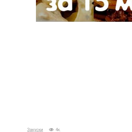
Закуски
4к.