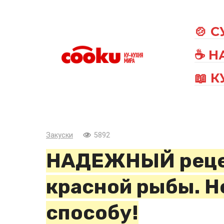
Перейти
к
🍲 
контенту
☕ Н
📖 
Закуски
5892
НАДЕЖНЫЙ реце
красной рыбы. Н
способу!