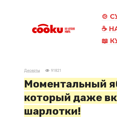
Перейти
к
🍲 
контенту
☕ Н
📖 
Десерты
91821
Моментальный я
который даже в
шарлотки!