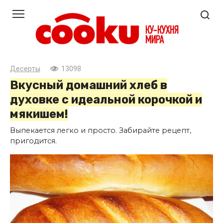
Перейти
к
контенту
Десерты
13098
Вкусный домашний хлеб в
духовке с идеальной корочкой и
мякишем!
Выпекается легко и просто. Забирайте рецепт,
пригодится.