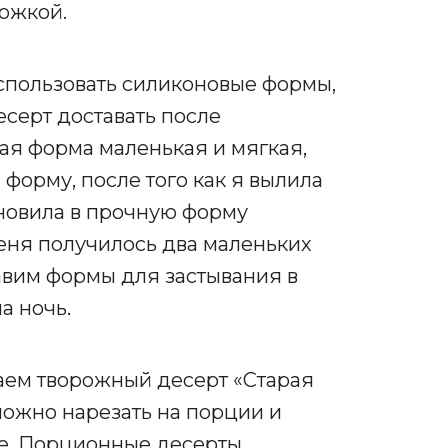
ожкой.
спользовать силиконовые формы,
есерт доставать после
ая форма маленькая и мягкая,
форму, после того как я вылила
ановила в прочную форму
еня получилось два маленьких
тавим формы для застывания в
на ночь
.
аем творожный десерт «Старая
можно нарезать на порции и
фе. Порционные десерты