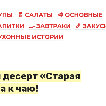
СУПЫ
🥬 САЛАТЫ
🥩 ОСНОВНЫЕ
АПИТКИ
🍳 ЗАВТРАКИ
🍤 ЗАКУС
КУХОННЫЕ ИСТОРИИ
 десерт «Старая
а к чаю!