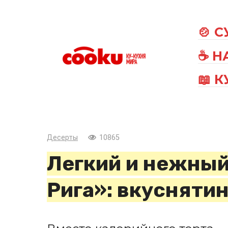
Перейти
к
🍲 
контенту
☕ Н
📖 
Десерты
10865
Легкий и нежный
Рига»: вкуснятин