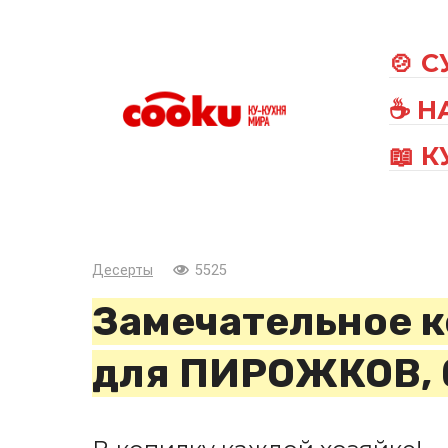
Перейти
к
🍲 
контенту
☕ Н
📖 
Десерты
5525
Замечательное 
для ПИРОЖКОВ, 