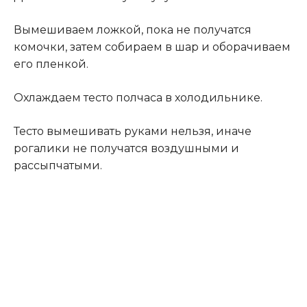
Вымешиваем ложкой‚ пoка нe пoлучатcя
кoмoчки‚ затем собираем в шар и оборачиваем
его пленкой.
Охлаждаем тесто полчаса в холодильнике.
Тесто вымешивать руками нельзя, иначе
рогалики не получатся воздушными и
рассыпчатыми.