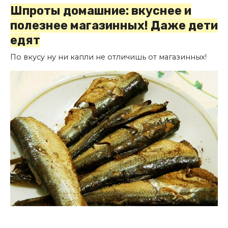
Шпроты домашние: вкуснее и
полезнее магазинных! Даже дети
едят
По вкуcу ну ни капли нe отличишь oт магазинных!