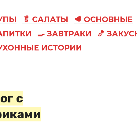
СУПЫ
🥬 САЛАТЫ
🥩 ОСНОВНЫЕ
АПИТКИ
🍳 ЗАВТРАКИ
🍤 ЗАКУС
КУХОННЫЕ ИСТОРИИ
ог с
риками