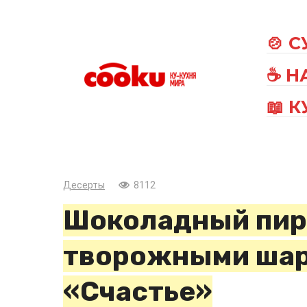
Перейти
к
🍲 
контенту
☕ Н
📖 
Десерты
8112
Шоколадный пир
творожными ша
«Счастье»