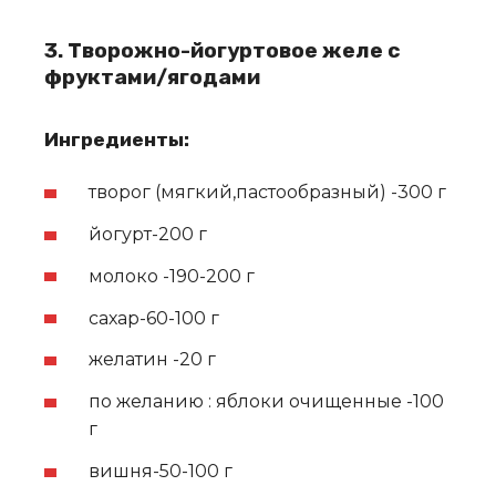
3. Творожно-йогуртовое желе с
фруктами/ягодами
Ингредиенты:
творог (мягкий,пастообразный) -300 г
йогурт-200 г
молоко -190-200 г
сахар-60-100 г
желатин -20 г
по желанию : яблоки очищенные -100
г
вишня-50-100 г