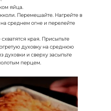
ком яйца.
кколи. Перемешайте. Нагрейте в
 на среднем огне и перелейте
не схватятся края. Присыпьте
зогретую духовку на среднюю
из духовки и сверху засыпьте
молотым перцем.