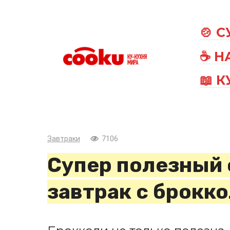
Перейти
к
🍲 
контенту
☕ Н
📖 
Завтраки
7106
Супер полезный 
завтрак с брокк