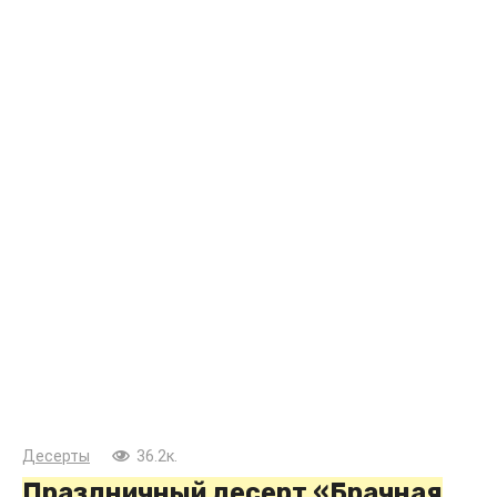
Десерты
36.2к.
Праздничный десерт «Брачная