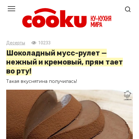
Перейти
к
контенту
Десерты
10233
Шоколадный мусс-рулет —
нежный и кремовый, прям тает
во рту!
Такая вкуснятина получилась!