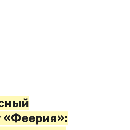
сный
 «Феерия»: