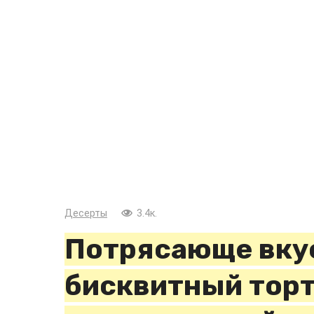
Десерты
3.4к.
Потрясающе вку
бисквитный торт