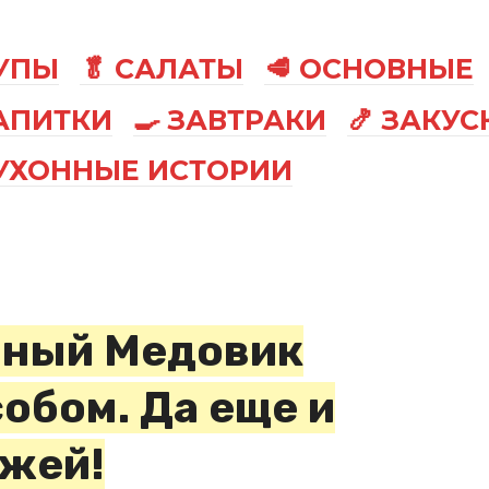
СУПЫ
🥬 САЛАТЫ
🥩 ОСНОВНЫЕ
АПИТКИ
🍳 ЗАВТРАКИ
🍤 ЗАКУС
КУХОННЫЕ ИСТОРИИ
нный Медовик
бом. Да еще и
ржей!