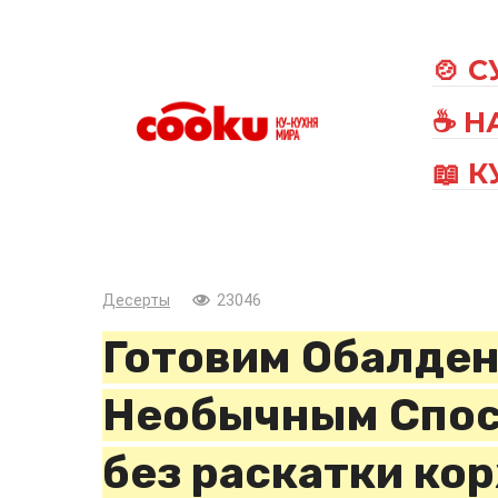
Перейти
к
🍲 
контенту
☕ Н
📖 
Десерты
23046
Готовим Обалде
Необычным Спосо
без раскатки ко