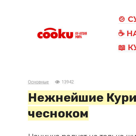
Перейти
к
🍲 
контенту
☕ Н
📖 
Основные
13942
Нежнейшие Кури
чесноком