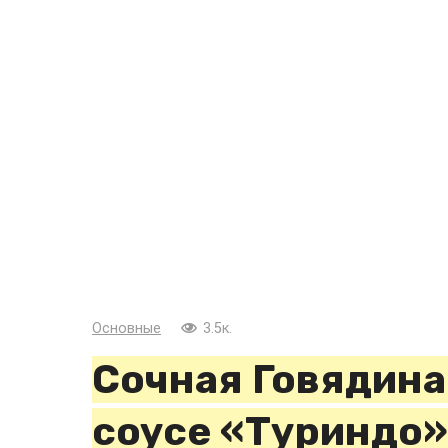
Основные
3.5к.
Сочная Говядин
соусе «Туриндо»