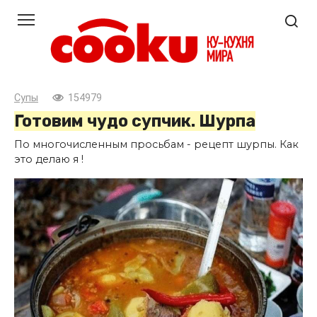
Перейти
к
контенту
Супы
154979
Готовим чудо супчик. Шурпа
По многочисленным просьбам - рецепт шурпы. Как
это делаю я !