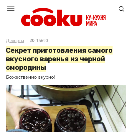
Перейти
к
контенту
Десерты
15690
Секрет приготовления самого
вкусного варенья из черной
смородины
Божественно вкусно!