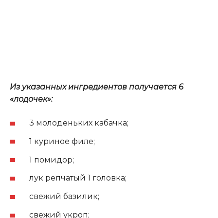
Из указанных ингредиентов получается 6
«лодочек»:
3 молоденьких кабачка;
1 куриное филе;
1 помидор;
лук репчатый 1 головка;
свежий базилик;
свежий укроп;