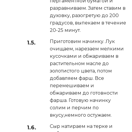
пергаментной бумагой и
разравниваем. Затем ставим в
духовку, разогретую до 200
градусов, выпекаем в течение
20-25 минут.
Приготовим начинку. Лук
очищаем, нарезаем мелкими
кусочками и обжариваем в
растительном масле до
золотистого цвета, потом
добавляем фарш. Все
перемешиваем и
обжариваем до готовности
фарша. Готовую начинку
солим и перчим по
вкусу,немного остужаем.
Сыр натираем на терке и